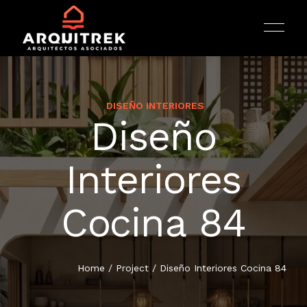
DISEÑO INTERIORES
Diseño
INICIO
Interiores
ARQUITECTURA
Cocina 84
PORTAFOLIO
Home
/
Project
/
Diseño Interiores Cocina 84
SERVICIOS