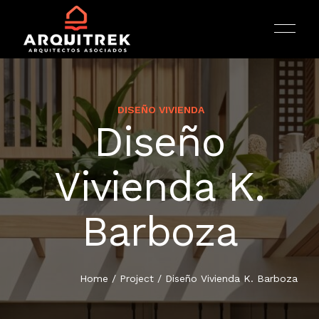
DISEÑO VIVIENDA
Diseño
INICIO
Vivienda K.
ARQUITECTURA
Barboza
PORTAFOLIO
Home
/
Project
/
Diseño Vivienda K. Barboza
SERVICIOS