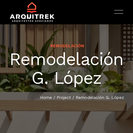
REMODELACIÓN
Remodelación
INICIO
G. López
ARQUITECTURA
Home
/
Project
/
Remodelación G. López
PORTAFOLIO
SERVICIOS